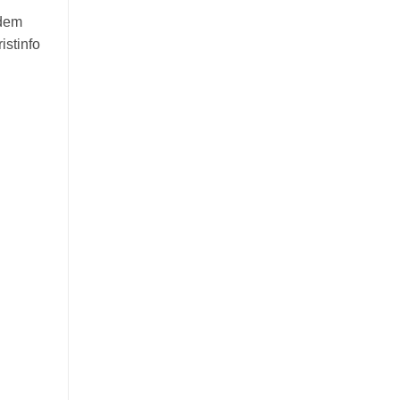
 dem
istinfo