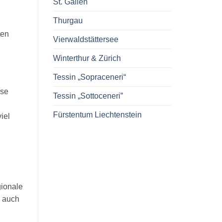
St. Gallen
Thurgau
ten
Vierwaldstättersee
Winterthur & Zürich
Tessin „Sopraceneri“
äse
Tessin „Sottoceneri”
n
Fürstentum Liechtenstein
iel
gionale
l auch