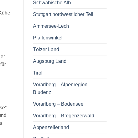
Schwäbische Alb
 Kühe
Stuttgart nordwestlicher Teil
Ammersee-Lech
Pfaffenwinkel
Tölzer Land
der
Augsburg Land
für
Tirol
Vorarlberg – Alpenregion
Bludenz
Vorarlberg – Bodensee
se“.
und
Vorarlberg – Bregenzerwald
s
Appenzellerland