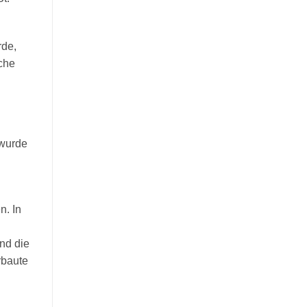
rde,
che
 wurde
n. In
und die
rbaute