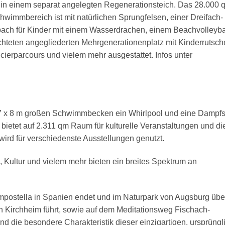
g in einem separat angelegten Regenerationsteich. Das 28.000 
wimmbereich ist mit natürlichen Sprungfelsen, einer Dreifach-
ach für Kinder mit einem Wasserdrachen, einem Beachvolleybal
chteten angegliederten Mehrgenerationenplatz mit Kinderrutsch
ierparcours und vielem mehr ausgestattet. Infos unter
7 x 8 m großen Schwimmbecken ein Whirlpool und eine Dampf
bietet auf 2.311 qm Raum für kulturelle Veranstaltungen und di
ird für verschiedenste Ausstellungen genutzt.
 Kultur und vielem mehr bieten ein breites Spektrum an
mpostella in Spanien endet und im Naturpark von Augsburg übe
 Kirchheim führt, sowie auf dem Meditationsweg Fischach-
 die besondere Charakteristik dieser einzigartigen, ursprüngl