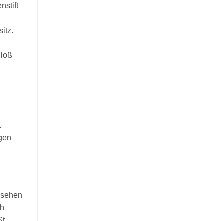
stift
itz.
hloß
.
ngen
 sehen
ch
t.