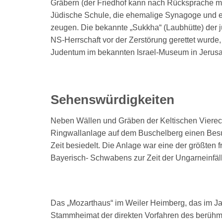
Gräbern (der Friedhof kann nach Rücksprache mi
Jüdische Schule, die ehemalige Synagoge und ei
zeugen. Die bekannte „Sukkha“ (Laubhütte) der j
NS-Herrschaft vor der Zerstörung gerettet wurde,
Judentum im bekannten Israel-Museum in Jerus
Sehenswürdigkeiten
Neben Wällen und Gräben der Keltischen Vierec
Ringwallanlage auf dem Buschelberg einen Besuc
Zeit besiedelt. Die Anlage war eine der größten
Bayerisch- Schwabens zur Zeit der Ungarneinfäll
Das „Mozarthaus“ im Weiler Heimberg, das im J
Stammheimat der direkten Vorfahren des berühm