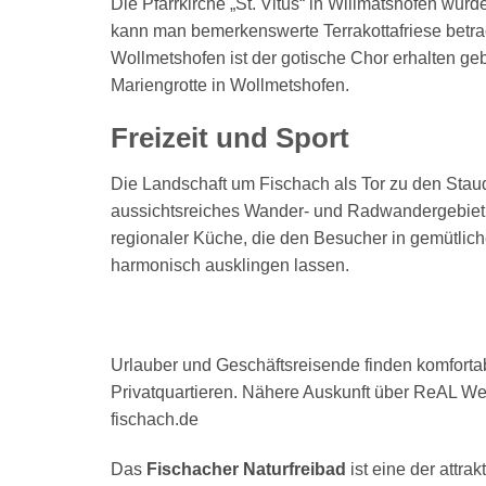
Die Pfarrkirche „St. Vitus“ in Willmatshofen wu
kann man bemerkenswerte Terrakottafriese betrach
Wollmetshofen ist der gotische Chor erhalten ge
Mariengrotte in Wollmetshofen.
Freizeit und Sport
Die Landschaft um Fischach als Tor zu den Staud
aussichtsreiches Wander- und Radwandergebiet m
regionaler Küche, die den Besucher in gemütlic
harmonisch ausklingen lassen.
Urlauber und Geschäftsreisende finden komforta
Privatquartieren. Nähere Auskunft über ReAL W
fischach.de
Das
Fischacher Naturfreibad
ist eine der attra