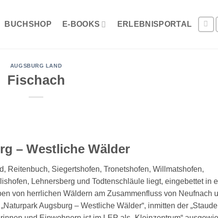
BUCHSHOP
E-BOOKS
ERLEBNISPORTAL
AUGSBURG LAND
Fischach
rg – Westliche Wälder
ed, Reitenbuch, Siegertshofen, Tronetshofen, Willmatshofen,
ishofen, Lehnersberg und Todtenschläule liegt, eingebettet in 
ben von herrlichen Wäldern am Zusammenfluss von Neufnach 
m „Naturpark Augsburg – Westliche Wälder“, inmitten der „Staude
erinnen und Einwohnern ist im LEP als „Kleinzentrum“ ausgewi