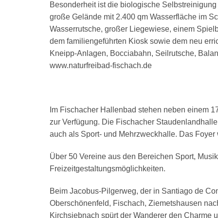
Besonderheit ist die biologische Selbstreinigun
große Gelände mit 2.400 qm Wasserfläche im Sch
Wasserrutsche, großer Liegewiese, einem Spielb
dem familiengeführten Kiosk sowie dem neu erri
Kneipp-Anlagen, Bocciabahn, Seilrutsche, Balanc
www.naturfreibad-fischach.de
Im Fischacher Hallenbad stehen neben einem 1
zur Verfügung. Die Fischacher Staudenlandhalle 
auch als Sport- und Mehrzweckhalle. Das Foyer w
Über 50 Vereine aus den Bereichen Sport, Musik,
Freizeitgestaltungsmöglichkeiten.
Beim Jacobus-Pilgerweg, der in Santiago de Co
Oberschönenfeld, Fischach, Ziemetshausen nach
Kirchsiebnach spürt der Wanderer den Charme und