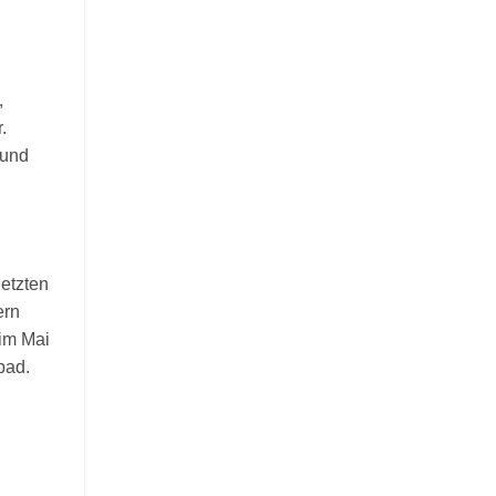
,
.
 und
etzten
ern
 im Mai
bad.