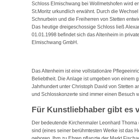
Schloss Elmischwang bei Wollmetshofen wird ers
St.Moritz urkundlich erwähnt. Durch die Wechsel 
Schnurbein und die Freiherren von Stetten entwic
Das heutige dreigeschossige Schloss ließ Alexa
01.01.1998 befindet sich das Altenheim in privat
Elmischwang GmbH.
Das Altenheim ist eine vollstationäre Pflegeeinr
Beliebtheit. Die Anlage ist umgeben von einem 
Jahrhundert unter Christoph David von Stetten a
und Schlosskonzerte sind immer einen Besuch w
Für Kunstliebhaber gibt es 
Der bedeutende Kirchenmaler Leonhard Thoma (
sind (eines seiner berühmtesten Werke ist das Hoc
geboren. Ihm zu Ehren pflanzte der Markt Fischac