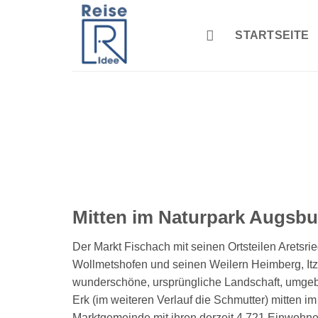
Zum
Inhalt
STARTSEITE
springen
Mitten im Naturpark Augsbu
Der Markt Fischach mit seinen Ortsteilen Aretsri
Wollmetshofen und seinen Weilern Heimberg, Itzl
wunderschöne, ursprüngliche Landschaft, umge
Erk (im weiteren Verlauf die Schmutter) mitten i
Marktgemeinde mit ihren derzeit 4.721 Einwohn