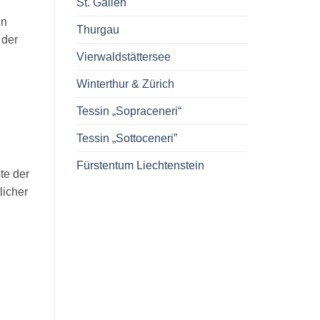
St. Gallen
in
Thurgau
 der
Vierwaldstättersee
Winterthur & Zürich
Tessin „Sopraceneri“
Tessin „Sottoceneri”
Fürstentum Liechtenstein
te der
licher