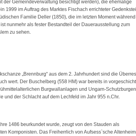
t der Gemeindeverwaltung besichtigt werden), die ehemalige
n 1999 im Auftrag des Marktes Fischach errichteter Gedenkste
üdischen Familie Deller (1850), die im letzten Moment während
 ist nunmehr als fester Bestandteil der Dauerausstellung zum
alem zu sehen.
kschanze „Brennburg“ aus dem 2. Jahrhundert sind die Überres
h wert. Der Buschelberg (558 HM) war bereits in vorgeschicht
 frühmittelalterlichen Burgwallanlagen und Ungarn-Schutzburgen
e und der Schlacht auf dem Lechfeld im Jahr 955 n.Chr.
ahre 1486 beurkundet wurde, zeugt von den Stauden als
ten Komponisten. Das Freiherrlich von Aufsess`sche Altenheim