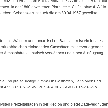
rde 1843 neu erbaut. Am Backsteinbau des Willmatshofer Kirchtu
ten. In der 1860 erweiterten Pfarrkirche „St. Jakobus d. Ä.“ in
blieben. Sehenswert ist auch die am 30.04.1967 geweihte
en mit Wäldern und romantischen Bachtälern ist ein ideales,
it zahlreichen einladenden Gaststätten mit hervorragender
her Atmosphäre kulinarisch verwöhnen und einen Ausflugstag
ble und preisgünstige Zimmer in Gasthöfen, Pensionen und
est e.V. 08236/962149, RES e.V. 08236/58121 sowie www.
ktivsten Freizeitanlagen in der Region und bietet Badevergnügen