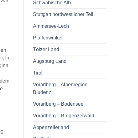
Schwäbische Alb
Stuttgart nordwestlicher Teil
Ammersee-Lech
Pfaffenwinkel
Tölzer Land
hen
r. In
Augsburg Land
ginn
Tirol
h dem
Vorarlberg – Alpenregion
ie
Bludenz
Vorarlberg – Bodensee
Vorarlberg – Bregenzerwald
Appenzellerland
00