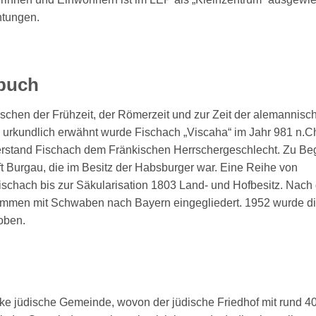
htungen.
sbuch
schen der Frühzeit, der Römerzeit und zur Zeit der alemannisc
rkundlich erwähnt wurde Fischach „Viscaha“ im Jahr 981 n.Ch
erstand Fischach dem Fränkischen Herrschergeschlecht. Zu Be
ft Burgau, die im Besitz der Habsburger war. Eine Reihe von
 Fischach bis zur Säkularisation 1803 Land- und Hofbesitz. Nac
ammen mit Schwaben nach Bayern eingegliedert. 1952 wurde d
oben.
rke jüdische Gemeinde, wovon der jüdische Friedhof mit rund 4