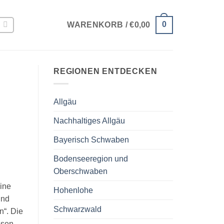
0
WARENKORB /
€
0,00
REGIONEN ENTDECKEN
Allgäu
Nachhaltiges Allgäu
Bayerisch Schwaben
Bodenseeregion und
Oberschwaben
eine
Hohenlohe
und
Schwarzwald
n“. Die
esen