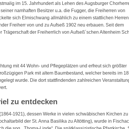
tmalig im 15. Jahrhundert als Lehen des Augsburger Chorherren
seiner namhaften Besitzer u.a. die Fugger, die Freiherren von
kelte sich Elmischwang allmählich zu einem stattlichen Herrens
nder Freiherr von und zu Aufseß 1902 neu erbauen. Seit dem
er Trägerschaft der Freiherrlich von Aufseß´schen Altenheim Sc
ichtung mit 44 Wohn- und Pflegeplätzen und erfreut sich größter
großzügigen Park mit altem Baumbestand, welcher bereits im 18
ngelegt wurde. Die dort stattfindenden zahlreichen Veranstaltu
ert.
viel zu entdecken
1864-1921), dessen Werke in vielen schwäbischen Kirchen zu
haltarbild der St. Anna Basilika zu Altötting), wurde in Fischa
h die sog. „Thoma-Linde“. Die spätklassizistische Pfarrkirche „S