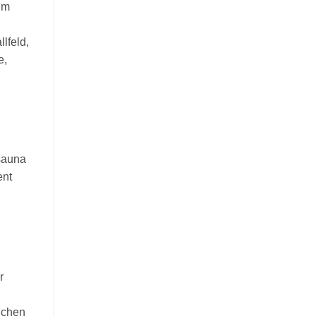
qm
lfeld,
e,
sauna
ent
r
ichen