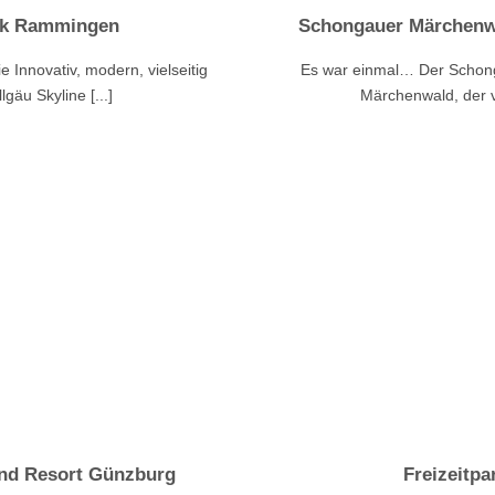
ark Rammingen
Schongauer Märchenw
e Innovativ, modern, vielseitig
Es war einmal… Der Schong
gäu Skyline [...]
Märchenwald, der v
d Resort Günzburg
Freizeitp